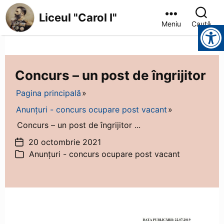
Liceul "Carol I"
Meniu
Caută
Instrumente pentru accesibilitate
Liceul
"Carol
I"
Concurs – un post de îngrijitor
Pagina principală
Anunțuri - concurs ocupare post vacant
Concurs – un post de îngrijitor ...
20 octombrie 2021
Dată
Anunțuri - concurs ocupare post vacant
articol
Categorii