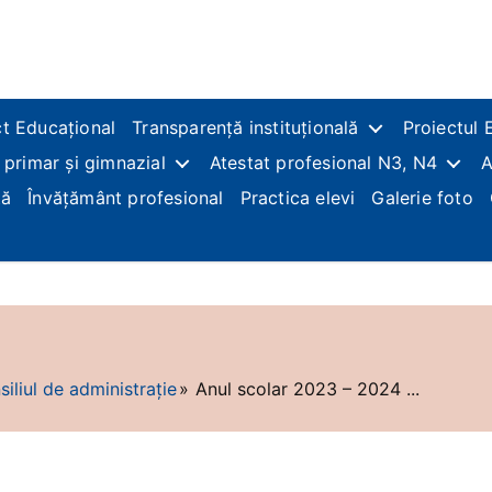
t Educațional
Transparență instituțională
Proiectul 
 primar și gimnazial
Atestat profesional N3, N4
A
ță
Învățământ profesional
Practica elevi
Galerie foto
iliul de administrație
Anul scolar 2023 – 2024 ...