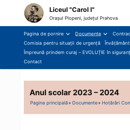
Liceul "Carol I"
Orașul Plopeni, județul Prahova
Pagina de pornire
Documente
Contrac
Comisia pentru situații de urgență
Învățământ
Împreună prindem curaj – EVOLUȚIE în siguran
Contact
Anul scolar 2023 – 2024
Pagina principală
Documente
Hotărâri Cons