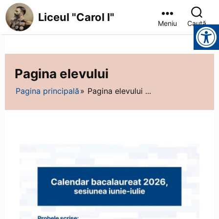
Liceul "Carol I"
Meniu
Caută
Instrumente pentru accesibilitate
Pagina elevului
Pagina principală
Pagina elevului ...