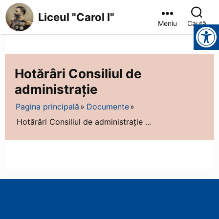
Liceul "Carol I"
Meniu
Caută
Instrumente pentru accesibilitate
Hotărâri Consiliul de
administrație
Pagina principală
Documente
Hotărâri Consiliul de administrație ...