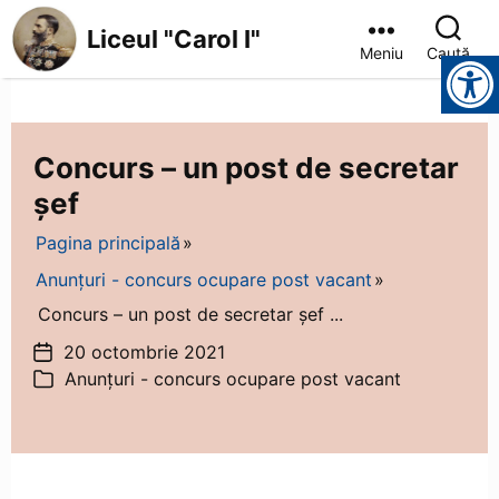
Liceul "Carol I"
Meniu
Caută
Instrumente pentru accesibilitate
Liceul
"Carol
I"
Concurs – un post de secretar
șef
Pagina principală
Anunțuri - concurs ocupare post vacant
Concurs – un post de secretar șef ...
20 octombrie 2021
Dată
Anunțuri - concurs ocupare post vacant
articol
Categorii