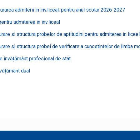
area admiterii in inv.liceal, pentru anul scolar 2026-2027
entru admiterea in inv.liceal
re si structura probelor de aptitudini pentru admiterea in licee
are si structura probei de verificare a cunostintelor de limba m
e învățământ profesional de stat
nvățământ dual