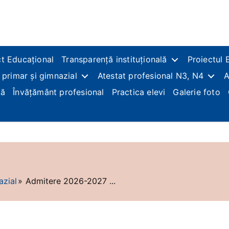
t Educațional
Transparență instituțională
Proiectul 
 primar și gimnazial
Atestat profesional N3, N4
A
ță
Învățământ profesional
Practica elevi
Galerie foto
azial
Admitere 2026-2027 ...