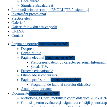
Bacalaureat
Simulare Bacalaureat
Împreună prindem curaj – EVOLUȚIE în siguranță
Învățământ profesional
Practica elevi
Galerie foto
Galerie foto – din arhiva școlii
CRESA
Contact
Pagina de pornire
Arată submeniul
Despre noi
Legături utile
Pagina elevului
Arată submeniul
Prelucrarea datelor cu caracter personal-Informații
Școala T.V.
Proiecte educaționale
Olimpiade și concursuri
Pagina profesorului
Arată submeniul
Programul de lucru al cadrelor didactice
Anunțuri importante
Documente
Arată submeniul
Metodologia Cadru mobilitate cadre didactice 2025-2026
Comisia pentru evaluare și asigurare a calității planuri/ra