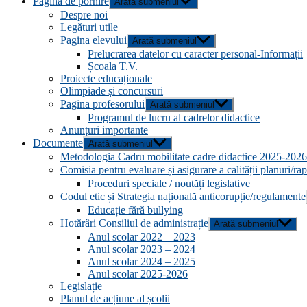
Pagina de pornire
Arată submeniul
Despre noi
Legături utile
Pagina elevului
Arată submeniul
Prelucrarea datelor cu caracter personal-Informații
Școala T.V.
Proiecte educaționale
Olimpiade și concursuri
Pagina profesorului
Arată submeniul
Programul de lucru al cadrelor didactice
Anunțuri importante
Documente
Arată submeniul
Metodologia Cadru mobilitate cadre didactice 2025-2026
Comisia pentru evaluare și asigurare a calității planuri/ra
Proceduri speciale / noutăți legislative
Codul etic și Strategia națională anticorupție/regulamente
Educație fără bullying
Hotărâri Consiliul de administrație
Arată submeniul
Anul scolar 2022 – 2023
Anul scolar 2023 – 2024
Anul scolar 2024 – 2025
Anul scolar 2025-2026
Legislație
Planul de acțiune al școlii