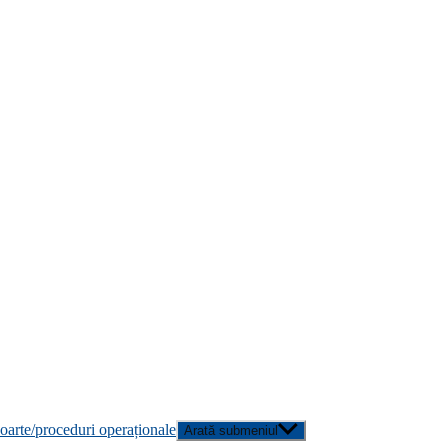
poarte/proceduri operaționale
Arată submeniul