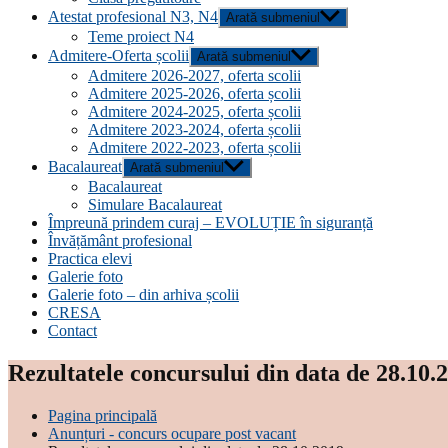
Atestat profesional N3, N4
Arată submeniul
Teme proiect N4
Admitere-Oferta școlii
Arată submeniul
Admitere 2026-2027, oferta scolii
Admitere 2025-2026, oferta școlii
Admitere 2024-2025, oferta școlii
Admitere 2023-2024, oferta școlii
Admitere 2022-2023, oferta școlii
Bacalaureat
Arată submeniul
Bacalaureat
Simulare Bacalaureat
Împreună prindem curaj – EVOLUȚIE în siguranță
Învățământ profesional
Practica elevi
Galerie foto
Galerie foto – din arhiva școlii
CRESA
Contact
Rezultatele concursului din data de 28.10.
Pagina principală
Anunțuri - concurs ocupare post vacant