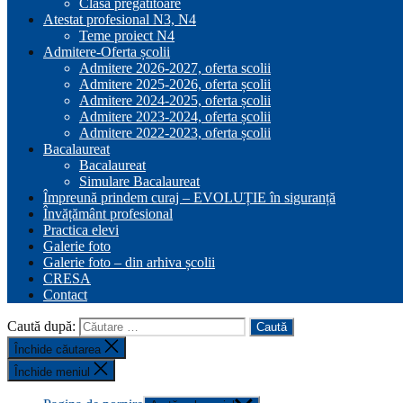
Clasa pregătitoare
Atestat profesional N3, N4
Teme proiect N4
Admitere-Oferta școlii
Admitere 2026-2027, oferta scolii
Admitere 2025-2026, oferta școlii
Admitere 2024-2025, oferta școlii
Admitere 2023-2024, oferta școlii
Admitere 2022-2023, oferta școlii
Bacalaureat
Bacalaureat
Simulare Bacalaureat
Împreună prindem curaj – EVOLUȚIE în siguranță
Învățământ profesional
Practica elevi
Galerie foto
Galerie foto – din arhiva școlii
CRESA
Contact
Caută după:
Închide căutarea
Închide meniul