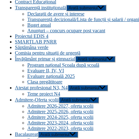
Contract Educațional
Transparență instituțională
Arată submeniul
Declarații de avere și interese
Transparență decizională/Lista de funcții și salarii / orga
Buget anual
Anunțuri – concurs ocupare post vacant
Proiectul EDIS 4
SMARTLAB PNRR
Săptămâna verde
Comisia pentru situații de urgență
Învățământ primar și gimnazial
Arată submeniul
Program național Școala după școală
Evaluare II, IV, VI
Evaluare națională 2025
Clasa pregătitoare
Atestat profesional N3, N4
Arată submeniul
Teme proiect N4
Admitere-Oferta școlii
Arată submeniul
Admitere 2026-2027, oferta scolii
Admitere 2025-2026, oferta școlii
Admitere 2024-2025, oferta școlii
Admitere 2023-2024, oferta școlii
Admitere 2022-2023, oferta școlii
Bacalaureat
Arată submeniul