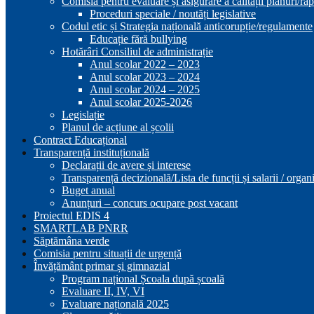
Comisia pentru evaluare și asigurare a calității planuri/ra
Proceduri speciale / noutăți legislative
Codul etic și Strategia națională anticorupție/regulamente
Educație fără bullying
Hotărâri Consiliul de administrație
Anul scolar 2022 – 2023
Anul scolar 2023 – 2024
Anul scolar 2024 – 2025
Anul scolar 2025-2026
Legislație
Planul de acțiune al școlii
Contract Educațional
Transparență instituțională
Declarații de avere și interese
Transparență decizională/Lista de funcții și salarii / orga
Buget anual
Anunțuri – concurs ocupare post vacant
Proiectul EDIS 4
SMARTLAB PNRR
Săptămâna verde
Comisia pentru situații de urgență
Învățământ primar și gimnazial
Program național Școala după școală
Evaluare II, IV, VI
Evaluare națională 2025