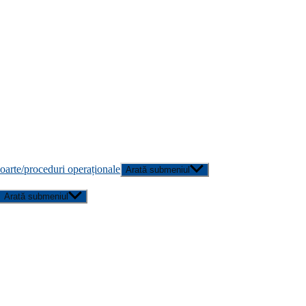
poarte/proceduri operaționale
Arată submeniul
Arată submeniul