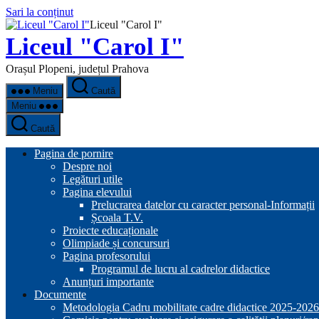
Sari la conținut
Liceul "Carol I"
Liceul "Carol I"
Orașul Plopeni, județul Prahova
Meniu
Caută
Meniu
Caută
Pagina de pornire
Despre noi
Legături utile
Pagina elevului
Prelucrarea datelor cu caracter personal-Informații
Școala T.V.
Proiecte educaționale
Olimpiade și concursuri
Pagina profesorului
Programul de lucru al cadrelor didactice
Anunțuri importante
Documente
Metodologia Cadru mobilitate cadre didactice 2025-2026