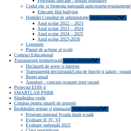
Proceduri speciale / noutăți legislative
Codul etic și Strategia națională anticorupție/regulamente
Educație fără bullying
Hotărâri Consiliul de administrație
Arată submeniul
Anul scolar 2022 – 2023
Anul scolar 2023 – 2024
Anul scolar 2024 – 2025
Anul scolar 2025-2026
Legislație
Planul de acțiune al școlii
Contract Educațional
Transparență instituțională
Arată submeniul
Declarații de avere și interese
Transparență decizională/Lista de funcții și salarii / orga
Buget anual
Anunțuri – concurs ocupare post vacant
Proiectul EDIS 4
SMARTLAB PNRR
Săptămâna verde
Comisia pentru situații de urgență
Învățământ primar și gimnazial
Arată submeniul
Program național Școala după școală
Evaluare II, IV, VI
Evaluare națională 2025
Clasa pregătitoare