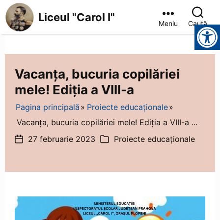
Liceul "Carol I"
Meniu
Caută
Instrumente pentru accesibilitate
Liceul
"Carol
I"
Vacanța, bucuria copilăriei
mele! Ediția a VIII-a
Pagina principală
Proiecte educaționale
Vacanța, bucuria copilăriei mele! Ediția a VIII-a ...
27 februarie 2023
Proiecte educaționale
Dată
Categorii
articol