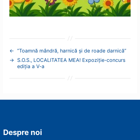
←
”Toamnă mândră, harnică și de roade darnică”
→
S.O.S., LOCALITATEA MEA! Expoziție-concurs
ediția a V-a
Despre noi