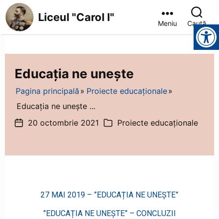
Liceul "Carol I"
Meniu
Caută
Instrumente pentru accesibilitate
Educația ne unește
Pagina principală
Proiecte educaționale
Educația ne unește ...
20 octombrie 2021
Proiecte educaționale
27 MAI 2019 – ”EDUCAȚIA NE UNEȘTE”
”EDUCAȚIA NE UNEȘTE” – CONCLUZII