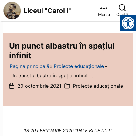
Liceul "Carol I"
Meniu
Caută
Instrumente pentru accesibilitate
Un punct albastru în spațiul
infinit
Pagina principală
Proiecte educaționale
Un punct albastru în spațiul infinit ...
20 octombrie 2021
Proiecte educaționale
13-20 FEBRUARIE 2020 ”PALE BLUE DOT”